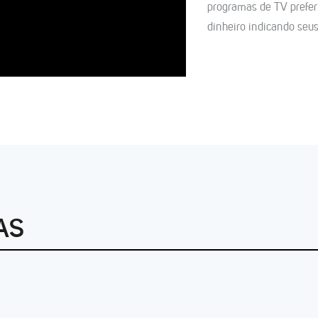
programas de TV prefer
dinheiro indicando seu
AS