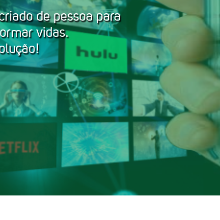
 criado de pessoa para
ormar vidas.
olução!