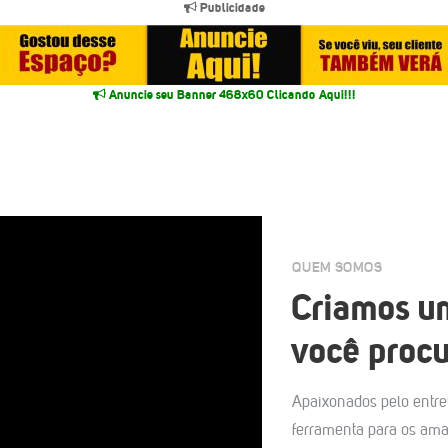
Publicidade
Anuncie seu Banner 468x60 Clicando Aqui!!!
QUEM SOMOS
Criamos um
você procu
Apaixonados pelo entre
ferramenta para os aman